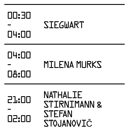
00:30
-
SIEGWART
04:00
04:00
-
MILENA MURKS
08:00
NATHALIE
21:00
STIRNIMANN &
-
STEFAN
02:00
STOJANOVIČ